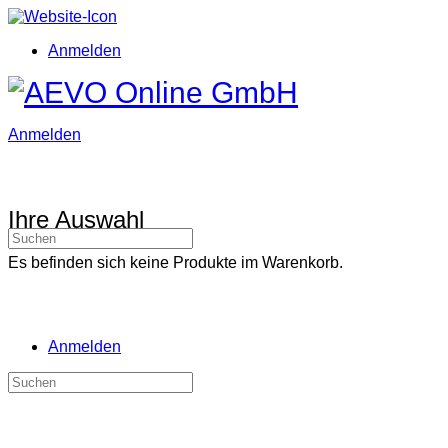
Toggle
Side
Anmelden
Panel
Toggle
Side
Panel
More
Anmelden
options
Ihre Auswahl
Suchen
nach:
Es befinden sich keine Produkte im Warenkorb.
Anmelden
Suchen
nach: