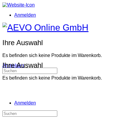
Toggle
Side
Anmelden
Panel
Toggle
Side
Panel
More
Ihre Auswahl
options
Es befinden sich keine Produkte im Warenkorb.
Ihre Auswahl
Anmelden
Suchen
nach:
Es befinden sich keine Produkte im Warenkorb.
Anmelden
Suchen
nach: